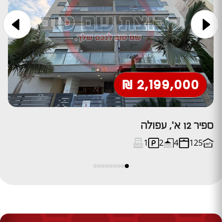
2,199,000 ₪
ספיר 12 א', עפולה
יע
1
2
4
125