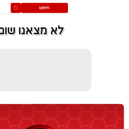
מרחביה
אחוזת ברק
חיפוש
1
רמת דוד
2
כפר תבור
3
עין דור
4
לא מצאנו שום
כפר קיש
5
חבל התענך
6
חבר
7
אומן
8
גן נר
9
מגן שאול
גדעונה
עמק המעיינות
מולדת
מושב בית יוסף
שדה נחום
בית שאן
כפר יחזקאל
חפצי-בה
רמת ישי
בית אלפא