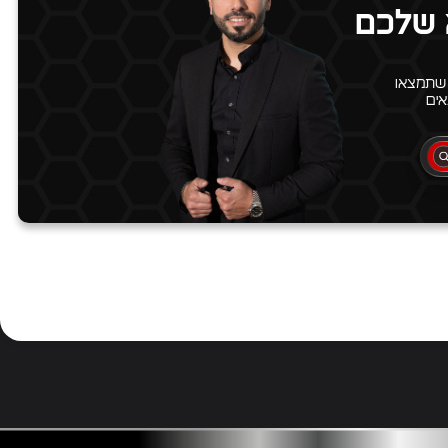
 שלכם
 שתמצאו
ים