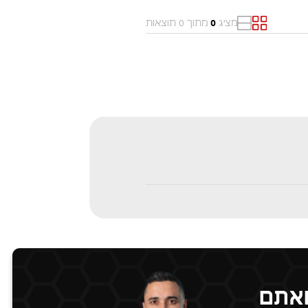
דירת גן
גג/פנטהאוז
מציג
מתוך 0 תוצאות
0
דו משפחתי
בית פרטי
דופלקס
מגרשים
נחלה
משרדים
ואתם