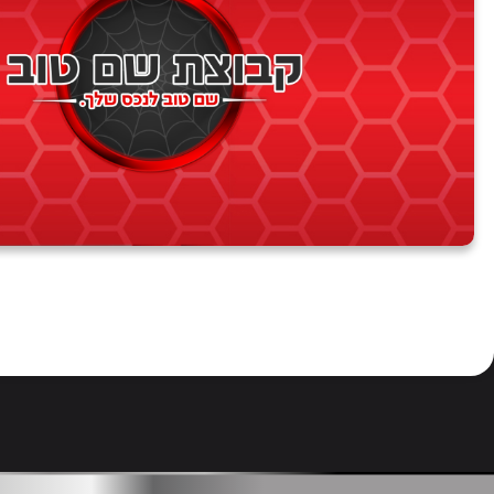
גבעת אבני
מושב ארבל