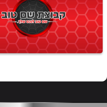
בית אלפא
גבעת אבני
מושב ארבל