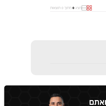
דירת גן
גג/פנטהאוז
מציג
מתוך 0 תוצאות
0
דו משפחתי
בית פרטי
דופלקס
מגרשים
נחלה
משרדים
ואתם