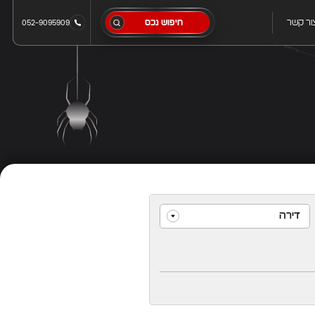
ור קשר
חיפוש נכס
052-9095909
דירה
הכל
וילה
דירה