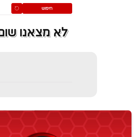
נוף הגליל
מרחביה
חיפוש
1
אחוזת ברק
2
רמת דוד
3
כפר תבור
4
לא מצאנו שום
עין דור
5
כפר קיש
6
חבל התענך
7
חבר
8
אומן
9
גן נר
מגן שאול
גדעונה
עמק המעיינות
מולדת
מושב בית יוסף
שדה נחום
בית שאן
כפר יחזקאל
חפצי-בה
רמת ישי