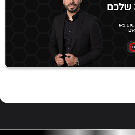
 שלכם
 שתמצאו
ים