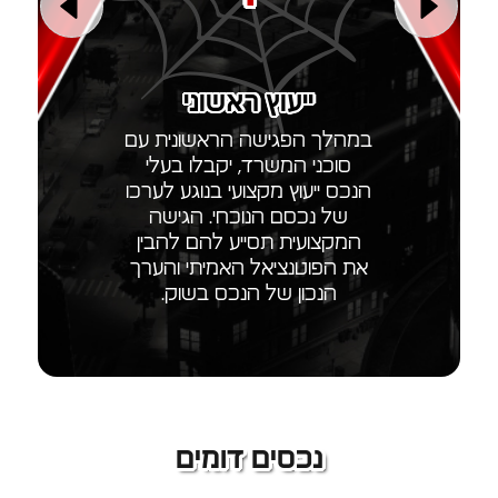
ל
ייעוץ ראשוני
שדרו
ות!
במהלך הפגישה הראשונית עם
המשרד
סוכני המשרד, יקבלו בעלי
שדרו
הנכס ייעוץ מקצועי בנוגע לערכו
להגב
של נכסם הנוכחי. הגישה
הם י
המקצועית תסייע להם להבין
מדויק
את הפוטנציאל האמיתי והערך
כמו 
הנכון של הנכס בשוק.
נכסים דומים