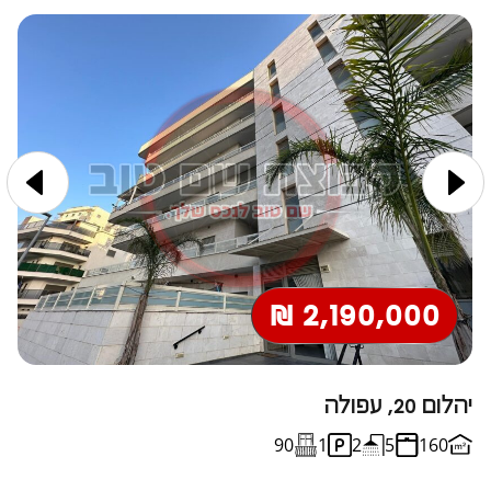
2,190,000 ₪
יהלום 20, עפולה
ח
90
1
2
5
160