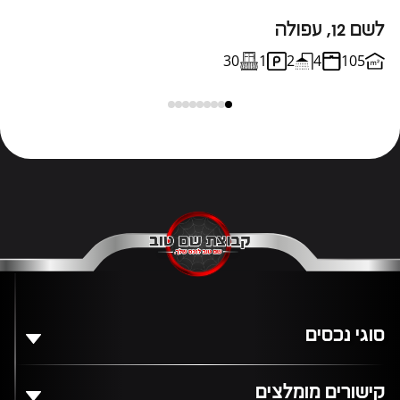
לשם 12, עפולה
ח
30
1
2
4
105
סוגי נכסים
קישורים מומלצים