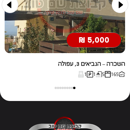
5,000 ₪
השכרה – הנביאים 3, עפולה
ה
1
1
5
165