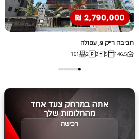
2,790,000 ₪
חביבה רייק 9, עפולה
א
161
2
2
5
146.5
אתה במרחק צעד אחד
מהחלומות שלך
רכישה