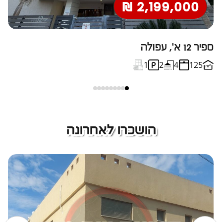
2,199,000 ₪
ספיר 12 א', עפולה
יע
1
2
4
125
הושכרו לאחרונה